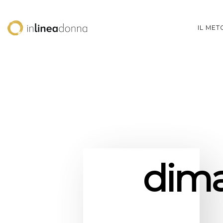
IL ME
dima