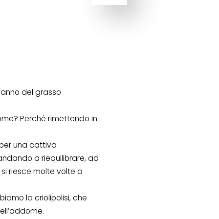
hanno del grasso
dome? Perché rimettendo in
 per una cattiva
andando a riequilibrare, ad
 si riesce molte volte a
iamo la criolipolisi, che
dell’addome.