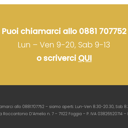
Puoi chiamarci allo 0881 707752
Lun – Ven 9-20, Sab 9-13
o scriverci
QUI
iamarci allo 0881707752 – siamo aperti: Lun-Ven 8.30-20.30, Sab 8.
ia Roccantonio D’Amelio n. 7 – 71122 Foggia – P. IVA 03826520714 –