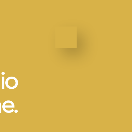
io
e.