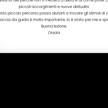
rliamo del perché non ti metterò a dieta e di come poter 
piccoli accorgimenti e nuove abitudini.
to piccolo percorso possa aiutarti a trovare gli stimoli di c
accia da guida è molto importante, lo è stato per me e spero
Buona lezione,
Orsola