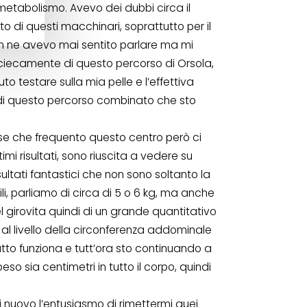
 metabolismo. Avevo dei dubbi circa il
o di questi macchinari, soprattutto per il
n ne avevo mai sentito parlare ma mi
ciecamente di questo percorso di Orsola,
uto testare sulla mia pelle e l’effettiva
 di questo percorso combinato che sto
se che frequento questo centro però ci
timi risultati, sono riuscita a vedere su
sultati fantastici che non sono soltanto la
ili, parliamo di circa di 5 o 6 kg, ma anche
l girovita quindi di un grande quantitativo
 al livello della circonferenza addominale
utto funziona e tutt’ora sto continuando a
eso sia centimetri in tutto il corpo, quindi
i nuovo l’entusiasmo di rimettermi quei