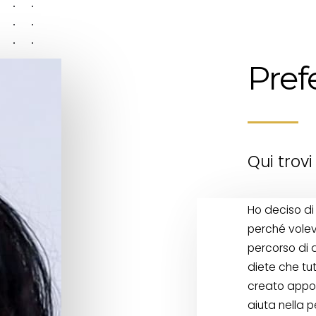
Pref
Qui trovi
Ho deciso di
perché volev
percorso di 
diete che tu
creato appos
aiuta nella p