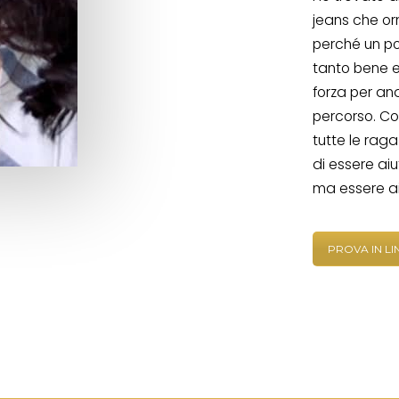
jeans che o
perché un po’
tanto bene e
forza per an
percorso. Co
tutte le rag
di essere aiu
ma essere ai
PROVA IN L