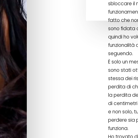
sbloccare il
funzionament
fatto che no
sono fidata 
quindi ho vol
funzionalità
seguendo.
È solo un me
sono stati ot
stessa dei ri
perdita di ch
la perdita de
di centimetri
e non solo, t
perdere sia p
funziona.
Ho trovato d