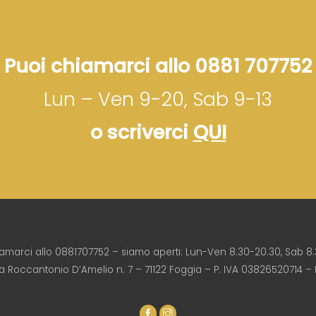
Puoi chiamarci allo 0881 707752
Lun – Ven 9-20, Sab 9-13
o scriverci
QUI
iamarci allo 0881707752 – siamo aperti: Lun-Ven 8.30-20.30, Sab 8.
ia Roccantonio D’Amelio n. 7 – 71122 Foggia – P. IVA 03826520714 –