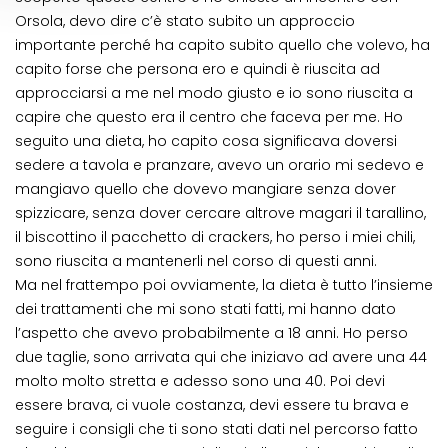
Orsola, devo dire c’è stato subito un approccio
importante perché ha capito subito quello che volevo, ha
capito forse che persona ero e quindi è riuscita ad
approcciarsi a me nel modo giusto e io sono riuscita a
capire che questo era il centro che faceva per me. Ho
seguito una dieta, ho capito cosa significava doversi
sedere a tavola e pranzare, avevo un orario mi sedevo e
mangiavo quello che dovevo mangiare senza dover
spizzicare, senza dover cercare altrove magari il tarallino,
il biscottino il pacchetto di crackers, ho perso i miei chili,
sono riuscita a mantenerli nel corso di questi anni.
Ma nel frattempo poi ovviamente, la dieta è tutto l’insieme
dei trattamenti che mi sono stati fatti, mi hanno dato
l’aspetto che avevo probabilmente a 18 anni. Ho perso
due taglie, sono arrivata qui che iniziavo ad avere una 44
molto molto stretta e adesso sono una 40. Poi devi
essere brava, ci vuole costanza, devi essere tu brava e
seguire i consigli che ti sono stati dati nel percorso fatto