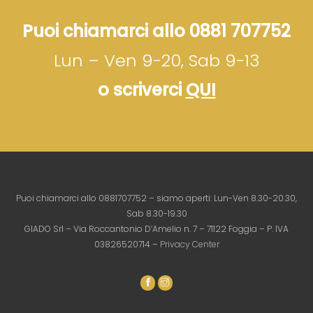
Puoi chiamarci allo 0881 707752
Lun – Ven 9-20, Sab 9-13
o scriverci
QUI
Puoi chiamarci allo 0881707752 – siamo aperti: Lun-Ven 8.30-20.30,
Sab 8.30-19.30
GIADO Srl – Via Roccantonio D’Amelio n. 7 – 71122 Foggia – P. IVA
03826520714 –
Privacy Center