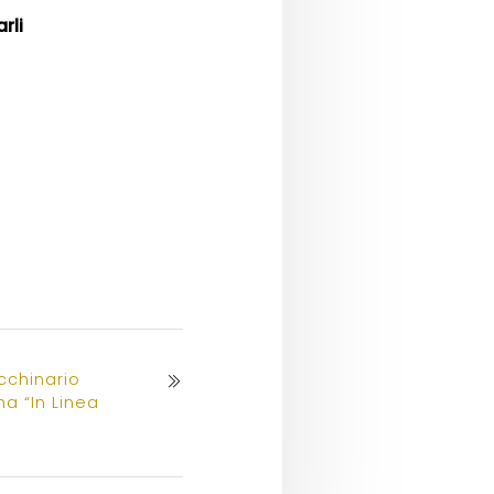
rli
cchinario
ma “In Linea