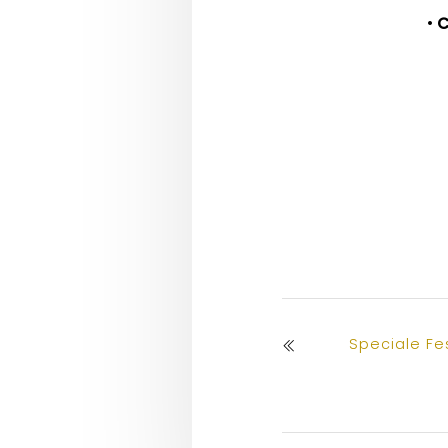
•
C
Speciale Fe