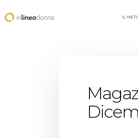
IL ME
Magazi
Dicem