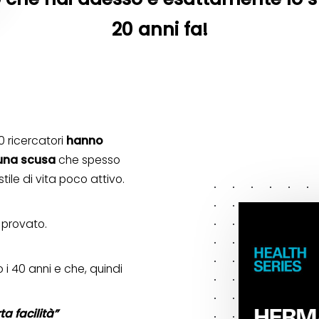
20 anni fa!
0 ricercatori
hanno
 una scusa
che spesso
tile di vita poco attivo.
 provato.
 i 40 anni e che, quindi
a facilità”