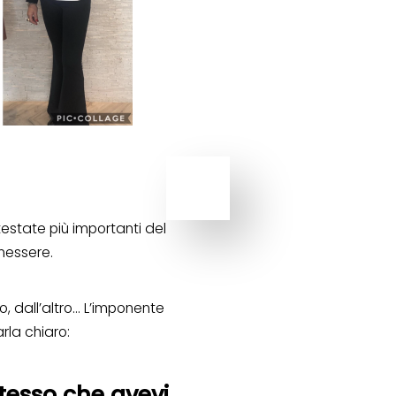
testate più importanti del
nessere.
, dall’altro… L’imponente
rla chiaro:
tesso che avevi