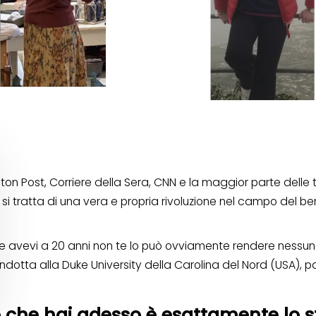
on Post, Corriere della Sera, CNN e la maggior parte delle 
si tratta di una vera e propria rivoluzione nel campo del be
he avevi a 20 anni non te lo può ovviamente rendere nessuno
ndotta alla Duke University della Carolina del Nord (USA), pa
 che hai adesso è esattamente lo s