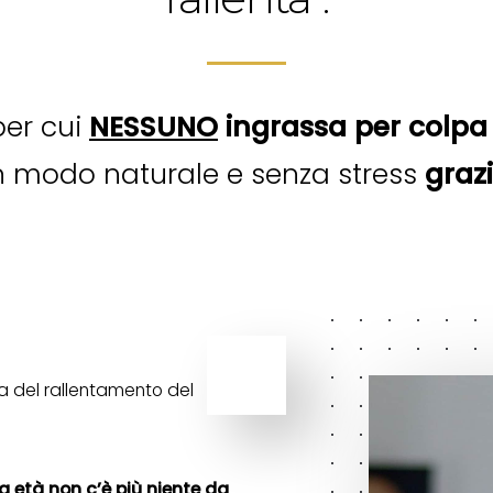
per cui
NESSUNO
ingrassa per colpa 
 in modo naturale e senza stress
graz
sa del rallentamento del
 età non c’è più niente da