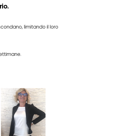
io.
condano, limitando il loro
ettimane.