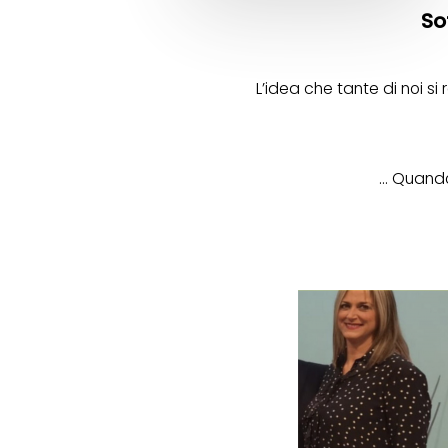
So
L’idea che tante di noi s
… Quando