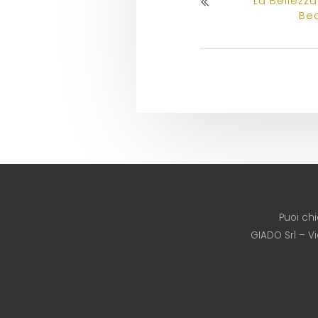
La Bellezza
Bea
Puoi ch
GIADO Srl – V