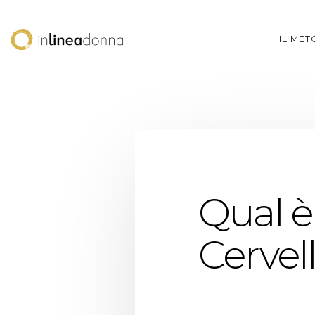
IL ME
Qual è
Cervel