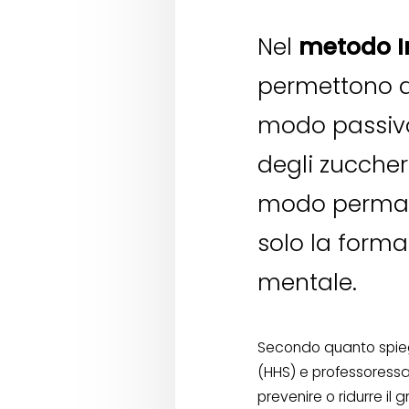
Nel
metodo I
permettono di
modo passivo 
degli zuccheri
modo permane
solo la forma
mentale.
Secondo quanto spieg
(HHS) e professoressa 
prevenire o ridurre il