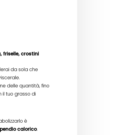
friselle, crostini
erai da sola che
iscerale.
e delle quantità, fino
il tuo grasso di
bolizzarlo è
spendio calorico
.