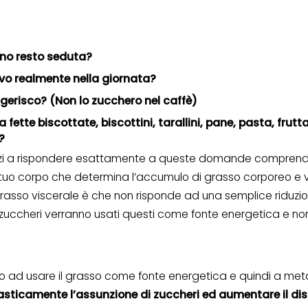
rno resto seduta?
o realmente nella giornata?
gerisco? (Non lo zucchero nel caffè)
fette biscottate, biscottini, tarallini, pane, pasta, frutta, 
?
nizi a rispondere esattamente a queste domande comprend
tuo corpo che determina l’accumulo di grasso corporeo e v
grasso viscerale è che non risponde ad una semplice riduzion
ccheri verranno usati questi come fonte energetica e non 
rpo ad usare il grasso come fonte energetica e quindi a meta
rasticamente l’assunzione di zuccheri ed aumentare il di