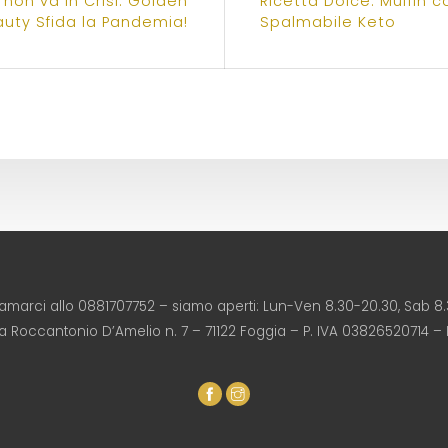
 non va in Crisi: Golden
Ricetta Dolce: Muffin 
uty Sfida la Pandemia!
Spalmabile Keto
iamarci allo 0881707752 – siamo aperti: Lun-Ven 8.30-20.30, Sab 8.
ia Roccantonio D’Amelio n. 7 – 71122 Foggia – P. IVA 03826520714 –