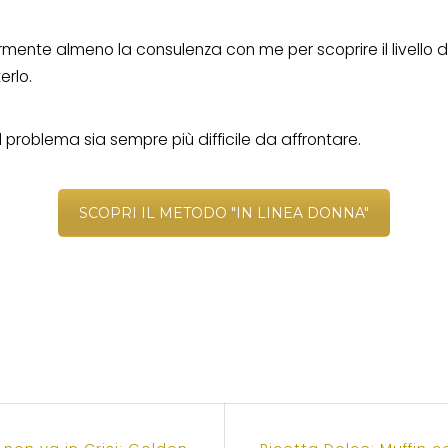
mente almeno la consulenza con me per scoprire il livello d
erlo.
l problema sia sempre più difficile da affrontare.
SCOPRI IL METODO "IN LINEA DONNA"