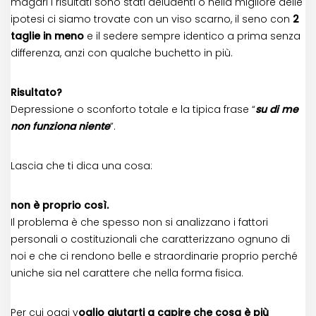
magari i risultati sono stati deludenti o nella migliore delle
ipotesi ci siamo trovate con un viso scarno, il seno con
2
taglie in meno
e il sedere sempre identico a prima senza
differenza, anzi con qualche buchetto in più.
Risultato?
Depressione o sconforto totale e la tipica frase “
su di me
non funziona niente
”.
Lascia che ti dica una cosa:
non è proprio così.
Il problema è che spesso non si analizzano i fattori
personali o costituzionali che caratterizzano ognuno di
noi e che ci rendono belle e straordinarie proprio perché
uniche sia nel carattere che nella forma fisica.
Per cui oggi v
oglio aiutarti a capire che cosa è più