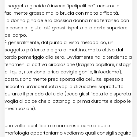
Il soggetto ginoide è invece “ipolipolitico”: accumula
facilmente grasso ma lo brucia con molta difficoltà.
La donna ginoide è la classica donna mediterranea con
le cosce e i glutei più grossi rispetto alla parte superiore
del corpo.
É generalmente, dal punto di vista metabolico, un
soggetto più lento e pigro al mattino, molto attivo dal
tardo pomeriggio alla sera. Ovviamente ha la tendenza a
fenomeni di cattiva circolazione (fragilità capillare, ristagni
di liquidi, ritenzione idrica, caviglie gonfie, linfoedema),
costituzionalmente predisposta alla cellulite; spesso si
riscontra un’accentuata voglia di zuccheri soprattutto
durante il periodo del ciclo (ecco giustificata la disperata
voglia di dolce che ci attanaglia prima durante e dopo le
mestruazioni).
Una volta identificato e compreso bene a quale
morfologia apparteniamo vediamo quali consigli seguire