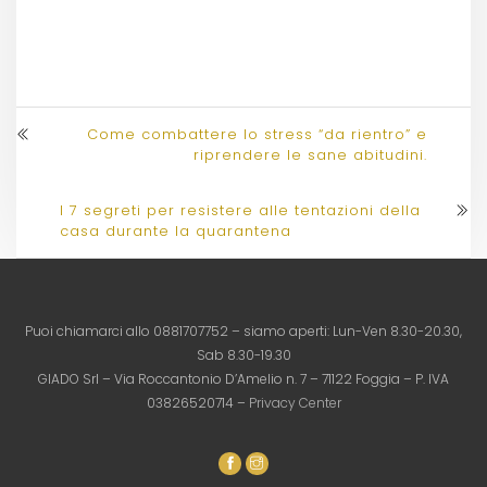
Come combattere lo stress “da rientro” e
riprendere le sane abitudini.
I 7 segreti per resistere alle tentazioni della
casa durante la quarantena
Puoi chiamarci allo 0881707752 – siamo aperti: Lun-Ven 8.30-20.30,
Sab 8.30-19.30
GIADO Srl – Via Roccantonio D’Amelio n. 7 – 71122 Foggia – P. IVA
03826520714 –
Privacy Center