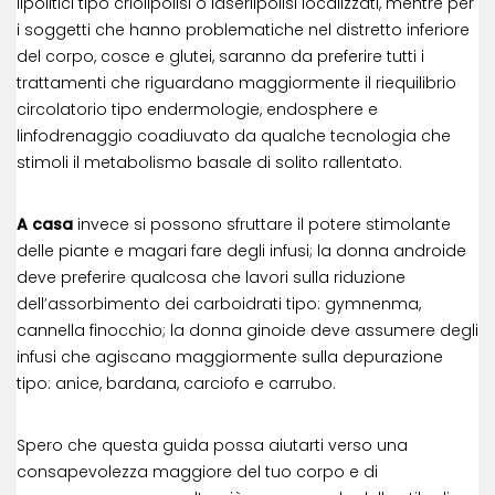
lipolitici tipo criolipolisi o laserlipolisi localizzati, mentre per
i soggetti che hanno problematiche nel distretto inferiore
del corpo, cosce e glutei, saranno da preferire tutti i
trattamenti che riguardano maggiormente il riequilibrio
circolatorio tipo endermologie, endosphere e
linfodrenaggio coadiuvato da qualche tecnologia che
stimoli il metabolismo basale di solito rallentato.
A casa
invece si possono sfruttare il potere stimolante
delle piante e magari fare degli infusi; la donna androide
deve preferire qualcosa che lavori sulla riduzione
dell’assorbimento dei carboidrati tipo: gymnenma,
cannella finocchio; la donna ginoide deve assumere degli
infusi che agiscano maggiormente sulla depurazione
tipo: anice, bardana, carciofo e carrubo.
Spero che questa guida possa aiutarti verso una
consapevolezza maggiore del tuo corpo e di