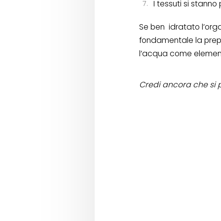
I tessuti si stan
Se ben
idratato l’or
fondamentale la prepar
l’acqua come element
Credi ancora che si 