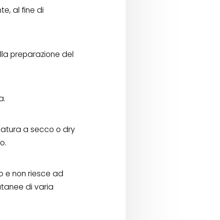
e, al fine di
alla preparazione del
a.
latura a secco o dry
o.
io e non riesce ad
utanee di varia