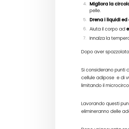
Migliora la circo
pelle.
Drena i liquidi ed 
Aiuta il corpo ad
e
Innalza la temper
Dopo aver spazzolato t
Si considerano punti d
cellule adipose
e di 
limitando il microcirc
Lavorando questi punti
elimineranno delle ad