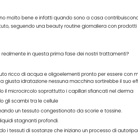
anno molto bene e infatti quando sono a casa contribuiscono
stituto, seguendo una beauty routine giornaliera con prodotti 
realmente in questa prima fase dei nostri trattamenti?
to ricco di acqua e oligoelementi pronto per essere con 
la giusta idratazione nessuna macchina sortirebbe il suo eff
 il microcircolo soprattutto i capillari sfiancati nel derma
 gli scambi tra le cellule
ando un tessuto congestionato da scorie e tossine.
liquidi stagnanti profondi.
 i tessuti di sostanze che iniziano un processo di autoripa