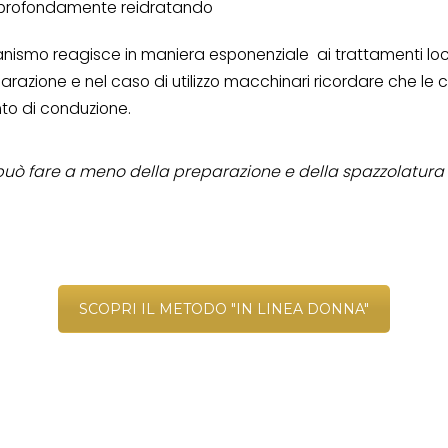
no profondamente reidratando
ganismo reagisce in maniera esponenziale
ai trattamenti lo
azione e nel caso di utilizzo macchinari ricordare che le co
o di conduzione.
può fare a meno della preparazione e della spazzolatura
SCOPRI IL METODO "IN LINEA DONNA"