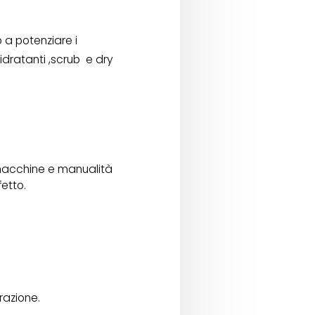
 a potenziare i
idratanti ,scrub
e dry
macchine e manualità
etto.
razione.