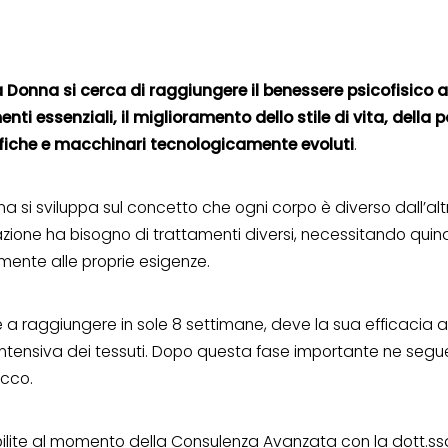
 Donna si cerca di raggiungere il benessere psicofisico 
enti essenziali, il miglioramento dello stile di vita, della 
fiche e macchinari tecnologicamente evoluti
.
nna si sviluppa sul concetto che ogni corpo è diverso dall’
ione ha bisogno di trattamenti diversi, necessitando quind
mente alle proprie esigenze.
sce a raggiungere in sole 8 settimane, deve la sua efficacia a
ntensiva dei tessuti. Dopo questa fase importante ne segu
acco.
bilite al momento della Consulenza Avanzata con la dott.ssa 