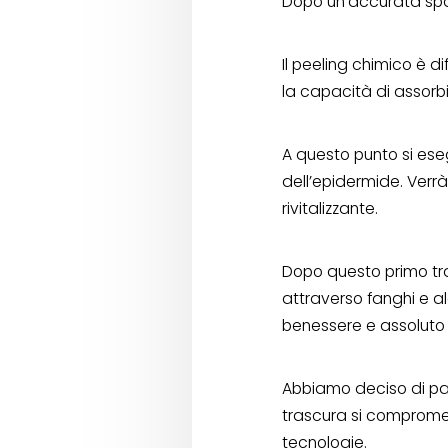
Dopo un’accurata spa
Il peeling chimico è d
la capacità di assorbim
A questo punto si ese
dell’epidermide. Verrà
rivitalizzante.
Dopo questo primo trat
attraverso fanghi e alg
benessere e assoluto 
Abbiamo deciso di parl
trascura si compromet
tecnologie.