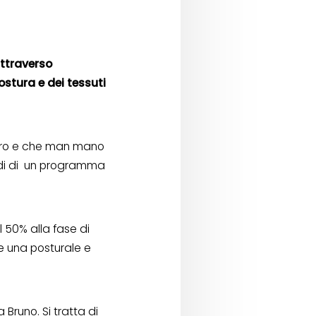
attraverso
postura e dei tessuti
altro e che man mano
i di
un programma
l 50% alla fase di
e una posturale e
Bruno. Si tratta di