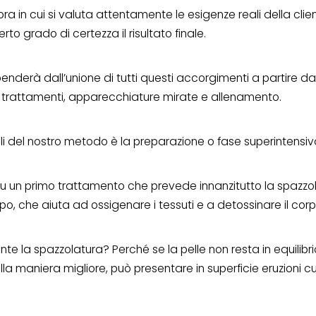
a in cui si valuta attentamente le esigenze reali della client
to grado di certezza il risultato finale.
dipenderà dall’unione di tutti questi accorgimenti a partire d
ta, trattamenti, apparecchiature mirate e allenamento.
ali del nostro metodo è la preparazione o fase superintensiv
u un primo trattamento che prevede innanzitutto la spazzo
rpo, che aiuta ad ossigenare i tessuti e a detossinare il corp
te la spazzolatura? Perché se la pelle non resta in equilibr
ella maniera migliore, può presentare in superficie eruzioni c