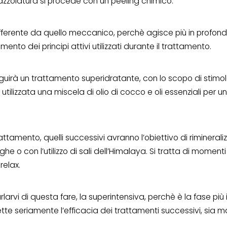
zzolatura si procede con un peeling chimico.
ifferente da quello meccanico, perchè agisce più in profond
ento dei principi attivi utilizzati durante il trattamento.
guirà un trattamento superidratante, con lo scopo di stimol
 utilizzata una miscela di olio di cocco e oli essenziali per 
tamento, quelli successivi avranno l’obiettivo di rimineraliz
he o con l’utilizzo di sali dell’Himalaya. Si tratta di moment
relax.
arvi di questa fare, la superintensiva, perchè è la fase più 
te seriamente l’efficacia dei trattamenti successivi, sia 