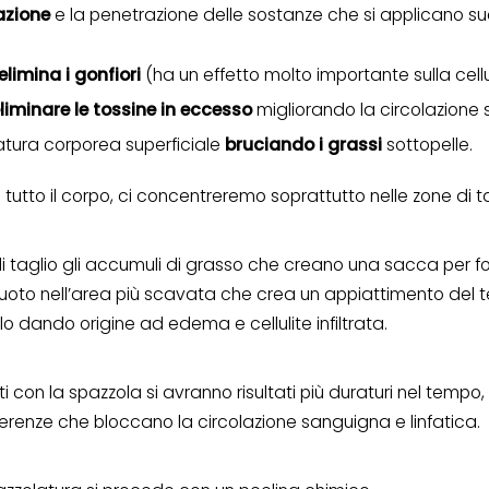
lazione
e la penetrazione delle sostanze che si applicano s
elimina i gonfiori
(ha un effetto molto importante sulla cellu
liminare
le tossine in eccesso
migliorando la circolazione s
atura corporea superficiale
bruciando i grassi
sottopelle.
utto il corpo, ci concentreremo soprattutto nelle zone di ta
i taglio gli accumuli di grasso che creano una sacca per fo
vuoto nell’area più scavata che crea un appiattimento del 
olo dando origine ad edema e cellulite infiltrata.
 con la spazzola si avranno risultati più duraturi nel tempo,
erenze che bloccano la circolazione sanguigna e linfatica.